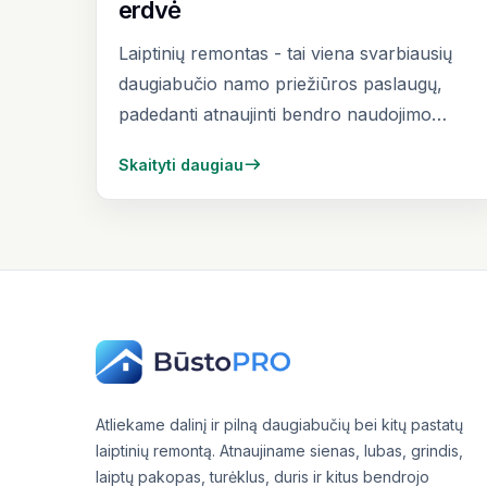
erdvė
Laiptinių remontas - tai viena svarbiausių
daugiabučio namo priežiūros paslaugų,
padedanti atnaujinti bendro naudojimo
patalpas, pagerinti gyvenamąją aplinką ir
Skaityti daugiau
padidinti pastato vertę....
Atliekame dalinį ir pilną daugiabučių bei kitų pastatų
laiptinių remontą. Atnaujiname sienas, lubas, grindis,
laiptų pakopas, turėklus, duris ir kitus bendrojo