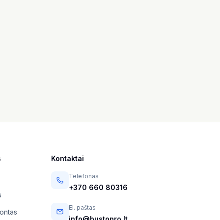
s
Kontaktai
Telefonas
+370 660 80316
s
El. paštas
montas
info@bustopro.lt