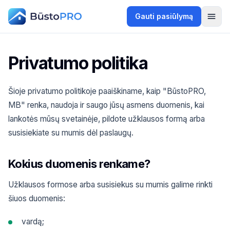
Gauti pasiūlymą
Privatumo politika
Šioje privatumo politikoje paaiškiname, kaip "BūstoPRO,
MB" renka, naudoja ir saugo jūsų asmens duomenis, kai
lankotės mūsų svetainėje, pildote užklausos formą arba
susisiekiate su mumis dėl paslaugų.
Kokius duomenis renkame?
Užklausos formose arba susisiekus su mumis galime rinkti
šiuos duomenis:
vardą;