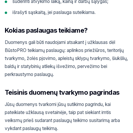
suderinti atvykimo laiką, kainą ir darbų sąlygas;
išrašyti sąskaitą, jei paslauga suteikiama.
Kokias paslaugas teikiame?
Duomenys gali būti naudojami atsakant į užklausas dėl
BūstoPRO teikiamų paslaugų: aplinkos priežiūros, teritorijų
tvarkymo, žolės pjovimo, apleistų sklypų tvarkymo, šiukšlių,
baldų ir statybinių atliekų išvežimo, pervežimo bei
perkraustymo paslaugų.
Teisinis duomenų tvarkymo pagrindas
Jūsų duomenys tvarkomi jūsų sutikimo pagrindu, kai
pateikiate užklausą svetainėje, taip pat siekiant imtis
veiksmų prieš sudarant paslaugų teikimo susitarimą arba
vykdant paslaugų teikimą.