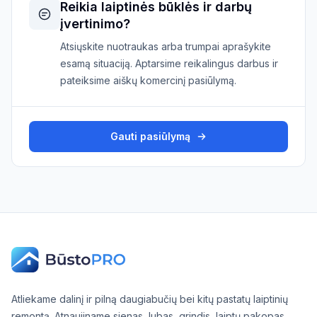
Reikia laiptinės būklės ir darbų
įvertinimo?
Atsiųskite nuotraukas arba trumpai aprašykite
esamą situaciją. Aptarsime reikalingus darbus ir
pateiksime aiškų komercinį pasiūlymą.
Gauti pasiūlymą
Atliekame dalinį ir pilną daugiabučių bei kitų pastatų laiptinių
remontą. Atnaujiname sienas, lubas, grindis, laiptų pakopas,