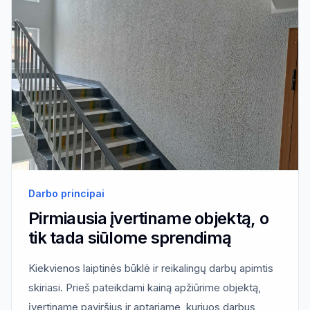
Darbo principai
Pirmiausia įvertiname objektą, o
tik tada siūlome sprendimą
Kiekvienos laiptinės būklė ir reikalingų darbų apimtis
skiriasi. Prieš pateikdami kainą apžiūrime objektą,
įvertiname paviršius ir aptariame, kuriuos darbus