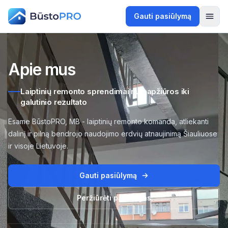
Gauti pasiūlymą
Apie mus
Laiptinių remonto sprendimai nuo apžiūros iki
galutinio rezultato
Esame BūstoPRO, MB - laiptinių remonto komanda, atliekanti
dalinį ir pilną bendrojo naudojimo erdvių atnaujinimą Šiauliuose
ir visoje Lietuvoje.
Gauti pasiūlymą
Peržiūrėti paslaugas