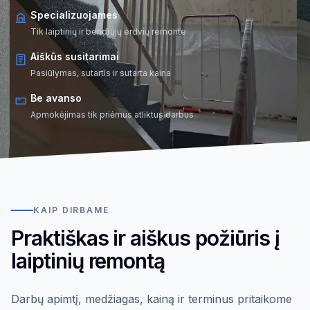
Specializuojames
Tik laiptinių ir bendrųjų erdvių remonte
Aiškūs susitarimai
Pasiūlymas, sutartis ir sutarta kaina
Be avanso
Apmokėjimas tik priėmus atliktus darbus
KAIP DIRBAME
Praktiškas ir aiškus požiūris į
laiptinių remontą
Darbų apimtį, medžiagas, kainą ir terminus pritaikome