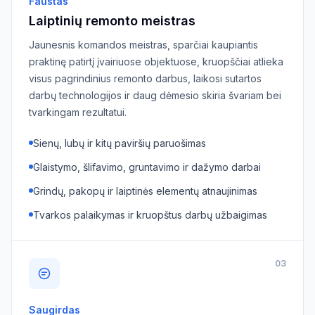
Faustas
Laiptinių remonto meistras
Jaunesnis komandos meistras, sparčiai kaupiantis
praktinę patirtį įvairiuose objektuose, kruopščiai atlieka
visus pagrindinius remonto darbus, laikosi sutartos
darbų technologijos ir daug dėmesio skiria švariam bei
tvarkingam rezultatui.
Sienų, lubų ir kitų paviršių paruošimas
Glaistymo, šlifavimo, gruntavimo ir dažymo darbai
Grindų, pakopų ir laiptinės elementų atnaujinimas
Tvarkos palaikymas ir kruopštus darbų užbaigimas
03
Saugirdas