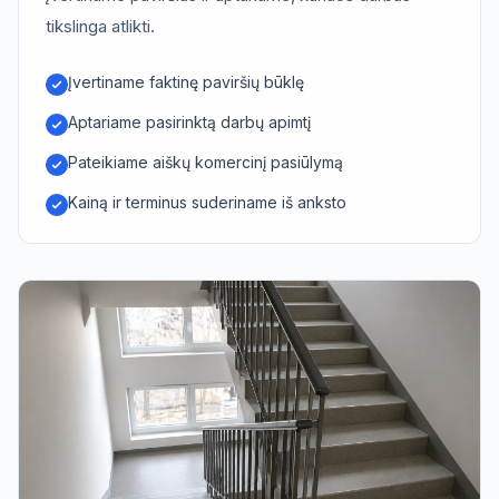
tikslinga atlikti.
Įvertiname faktinę paviršių būklę
Aptariame pasirinktą darbų apimtį
Pateikiame aiškų komercinį pasiūlymą
Kainą ir terminus suderiname iš anksto