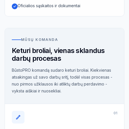
Oficialios sąskaitos ir dokumentai
MŪSŲ KOMANDA
Keturi broliai, vienas sklandus
darbų procesas
BūstoPRO komandą sudaro keturi broliai. Kiekvienas
atsakingas už savo darbų sritį, todėl visas procesas -
nuo pirmos užklausos iki atliktų darbų perdavimo -
vyksta aiškiai ir nuosekliai.
01