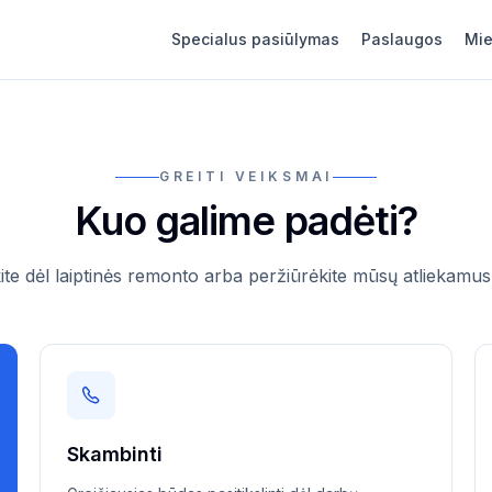
Specialus pasiūlymas
Paslaugos
Mie
GREITI VEIKSMAI
Kuo galime padėti?
kite dėl laiptinės remonto arba peržiūrėkite mūsų atliekamus
Skambinti