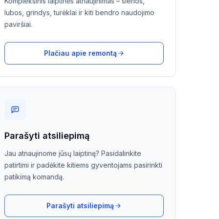
Kompleksinis laiptinės atnaujinimas – sienos,
lubos, grindys, turėklai ir kiti bendro naudojimo
paviršiai.
Plačiau apie remontą
Parašyti atsiliepimą
Jau atnaujinome jūsų laiptinę? Pasidalinkite
patirtimi ir padėkite kitiems gyventojams pasirinkti
patikimą komandą.
Parašyti atsiliepimą