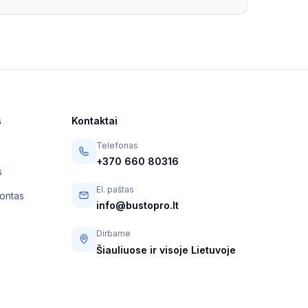
s
Kontaktai
Telefonas
+370 660 80316
s
El. paštas
montas
info@bustopro.lt
Dirbame
Šiauliuose ir visoje Lietuvoje