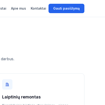
stai
Apie mus
Kontaktai
Gauti pasiūlymą
 darbus.
Laiptinių remontas