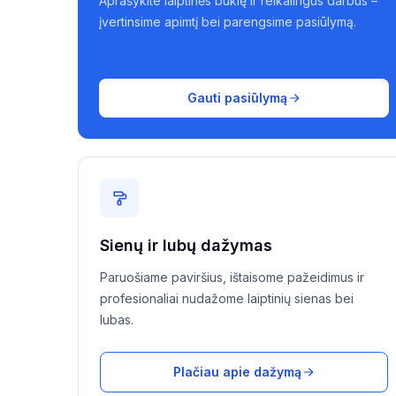
Aprašykite laiptinės būklę ir reikalingus darbus –
įvertinsime apimtį bei parengsime pasiūlymą.
Gauti pasiūlymą
Sienų ir lubų dažymas
Paruošiame paviršius, ištaisome pažeidimus ir
profesionaliai nudažome laiptinių sienas bei
lubas.
Plačiau apie dažymą