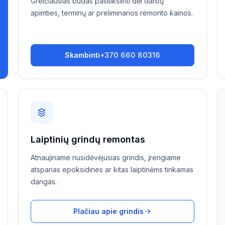
Greičiausias būdas pasitikslinti dėl darbų
apimties, terminų ar preliminarios remonto kainos.
Skambinti
+370 660 80316
Laiptinių grindų remontas
Atnaujiname nusidėvėjusias grindis, įrengiame
atsparias epoksidines ar kitas laiptinėms tinkamas
dangas.
Plačiau apie grindis